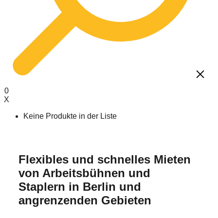
0
X
Keine Produkte in der Liste
Arbeitsbühnen
Mayer Bedienerschulung
Über uns
Flexibles und schnelles Mieten
Stapler
IPAF-Schulung
Karriere / Ausbildung
von Arbeitsbühnen und
Teleskoplader
Bedienerschulung Frontstapler
Staplern in Berlin und
Minikrane & Sauganlagen
Teleskopstaplerschulung
angrenzenden Gebieten
Lagertechnik
Jährliche Unterweisung