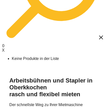
0
X
Keine Produkte in der Liste
Arbeitsbühnen
Mayer Bedienerschulung
Über uns
Arbeitsbühnen und Stapler in
Stapler
IPAF-Schulung
Karriere / Ausbildung
Oberkkochen
Teleskoplader
Bedienerschulung Frontstapler
rasch und flexibel mieten
Minikrane & Sauganlagen
Teleskopstaplerschulung
Lagertechnik
Jährliche Unterweisung
Der schnellste Weg zu Ihrer Mietmaschine