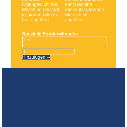
Eigengewicht der
der Maschine
Maschine relevant
relevant ist, können
ist, können Sie es
Sie es hier
hier angeben.
angeben.
Spezielle Sonderwünsche
Gelenkbühne
SIGMA
Hinzufügen ➞
16
PRO
Menge