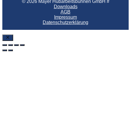
© 2026 Mayer Hubarbeitsbühnen GmbH #
Downloads
AGB
Impressum
Datenschutzerklärung
SchlieÃŸen