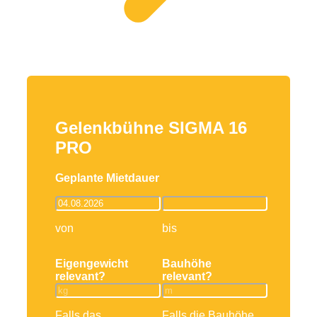
Gelenkbühne SIGMA 16
PRO
Geplante Mietdauer
von
bis
Eigengewicht
Bauhöhe
relevant?
relevant?
Falls das
Falls die Bauhöhe