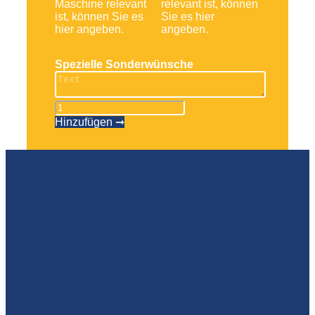
Maschine relevant
relevant ist, können
ist, können Sie es
Sie es hier
hier angeben.
angeben.
Spezielle Sonderwünsche
Lagercontainer
Menge
Hinzufügen ➞