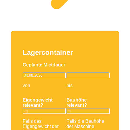
Lagercontainer
Geplante Mietdauer
von
bis
Eigengewicht
Bauhöhe
relevant?
relevant?
Falls das
Falls die Bauhöhe
Eigengewicht der
der Maschine