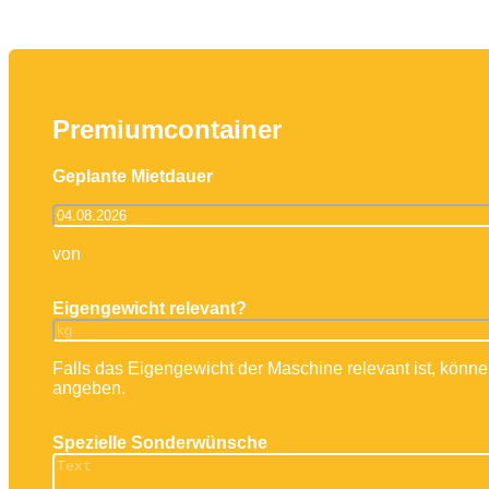
Arbeitsbühnen
Mayer Bedienerschulung
Stapler
Teleskoplader
IPAF-S
Premiumcontainer
Geplante Mietdauer
von
Eigengewicht relevant?
Falls das Eigengewicht der Maschine relevant ist, könne
angeben.
Spezielle Sonderwünsche