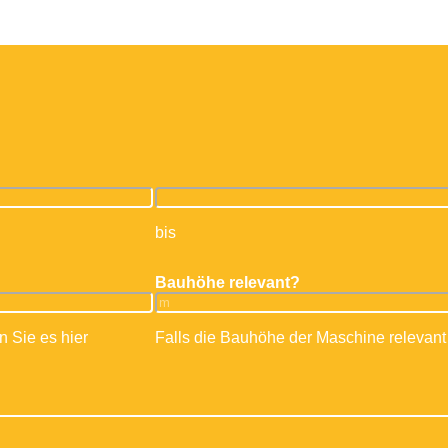
chulung
Minikrane & Sauganlagen
Bedienerschulung Frontstapler
Lagertechnik
Teleskopstaple
Büro- & Arbeit
Ü
bis
Bauhöhe relevant?
n Sie es hier
Falls die Bauhöhe der Maschine relevant 