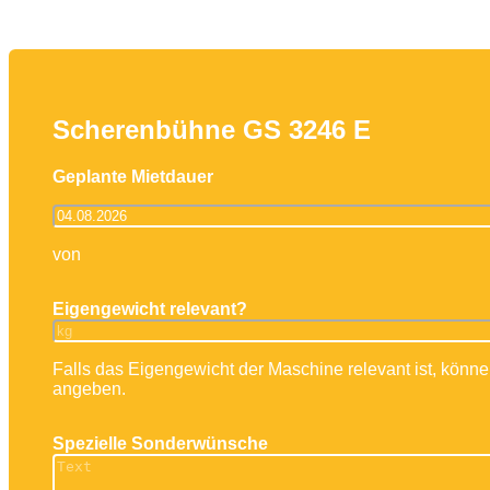
Arbeitsbühnen
Mayer Bedienerschulung
Stapler
Teleskoplader
IPAF-S
Scherenbühne GS 3246 E
Geplante Mietdauer
von
Eigengewicht relevant?
Falls das Eigengewicht der Maschine relevant ist, könne
angeben.
Spezielle Sonderwünsche