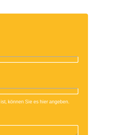
rschulung
scontainer
ber uns
Karriere / Ausbildung
Jährliche Unterweisung
ist, können Sie es hier angeben.