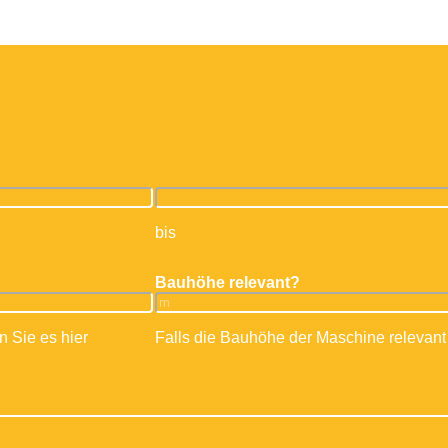
chulung
Minikrane & Sauganlagen
Bedienerschulung Frontstapler
Lagertechnik
Teleskopstaple
Büro- & Arbeit
Ü
bis
Bauhöhe relevant?
n Sie es hier
Falls die Bauhöhe der Maschine relevant 