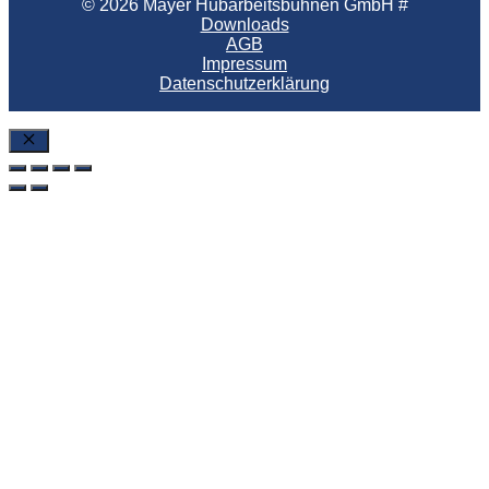
© 2026 Mayer Hubarbeitsbühnen GmbH #
Downloads
AGB
Impressum
Datenschutzerklärung
SchlieÃŸen