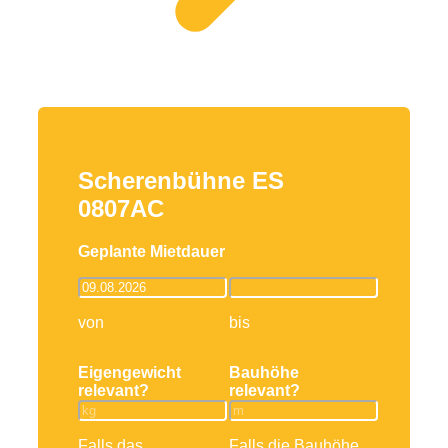
Scherenbühne ES
0807AC
Geplante Mietdauer
von
bis
Eigengewicht
Bauhöhe
relevant?
relevant?
Falls das
Falls die Bauhöhe