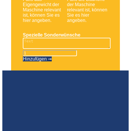
Eigengewicht der
der Maschine
Maschine relevant
relevant ist, können
ist, können Sie es
Sie es hier
hier angeben.
angeben.
Spezielle Sonderwünsche
Scherenbühne
ES
Hinzufügen ➞
0807AC
Menge