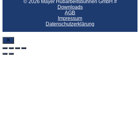
© 2026 Mayer Hubarbeitsbühnen GmbH #
Downloads
AGB
Impressum
Datenschutzerklärung
SchlieÃŸen