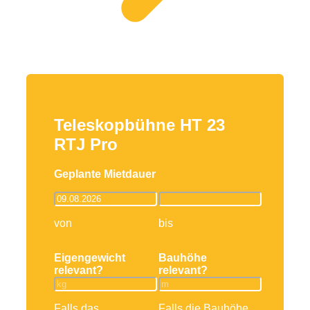
Teleskopbühne HT 23
RTJ Pro
Geplante Mietdauer
von
bis
Eigengewicht
Bauhöhe
relevant?
relevant?
Falls das
Falls die Bauhöhe