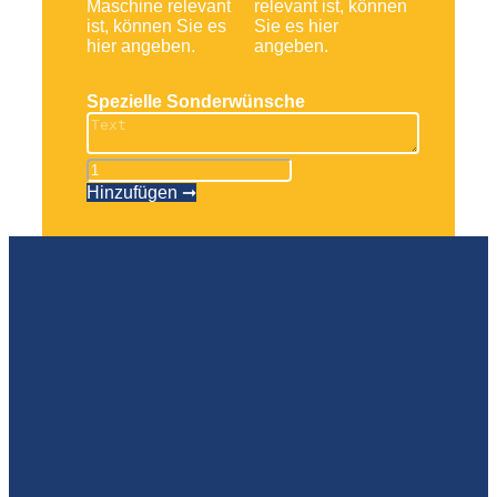
Maschine relevant
relevant ist, können
ist, können Sie es
Sie es hier
hier angeben.
angeben.
Spezielle Sonderwünsche
Toucan
10
Hinzufügen ➞
E
Menge