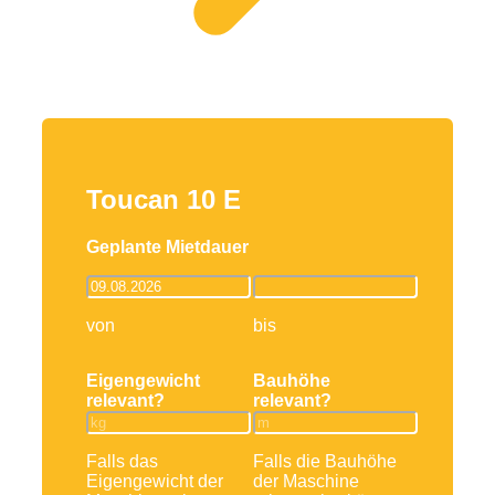
Toucan 10 E
Geplante Mietdauer
von
bis
Eigengewicht
Bauhöhe
relevant?
relevant?
Falls das
Falls die Bauhöhe
Eigengewicht der
der Maschine